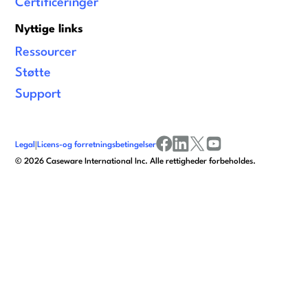
Certificeringer
Nyttige links
Ressourcer
Støtte
Support
Legal
|
Licens-og forretningsbetingelser
facebook
linkedin
x/twitter
youtube
©
2026
Caseware International Inc. Alle rettigheder forbeholdes.