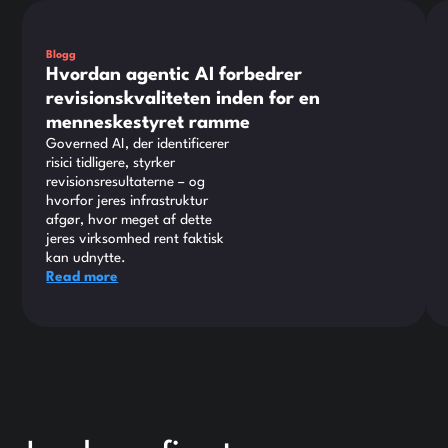
Dette er noget tekst inde i en div-blok.
Det
Blogg
Hvordan agentic AI forbedrer
revisionskvaliteten inden for en
menneskestyret ramme
Governed AI, der identificerer
risici tidligere, styrker
revisionsresultaterne – og
hvorfor jeres infrastruktur
afgør, hvor meget af dette
jeres virksomhed rent faktisk
kan udnytte.
Read more