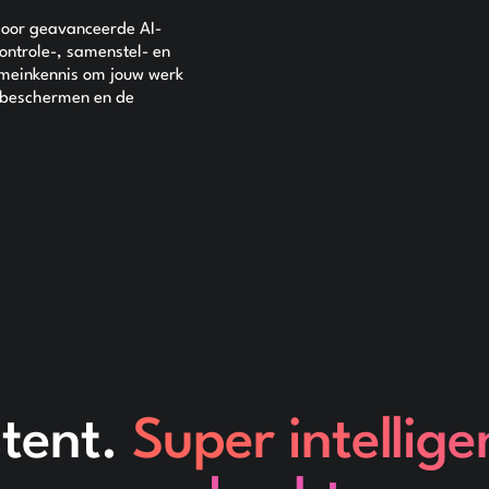
 door geavanceerde AI-
ontrole-, samenstel- en
meinkennis om jouw werk
e beschermen en de
stent.
Super intellige