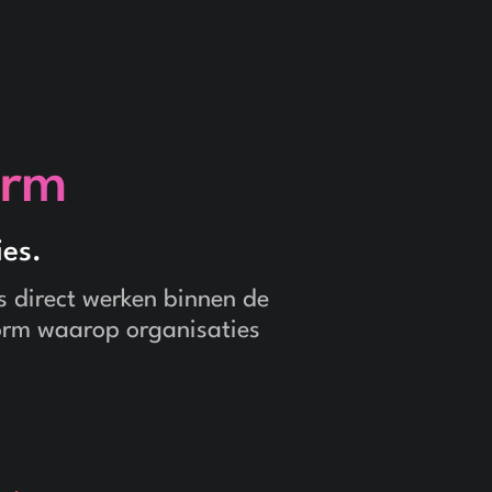
orm
ies.
s direct werken binnen de
form waarop organisaties