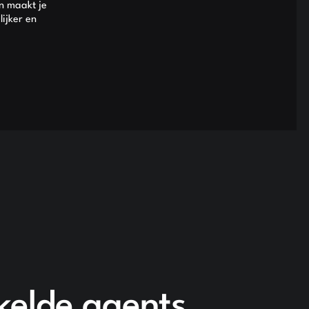
n maakt je
ijker en
kelde agents