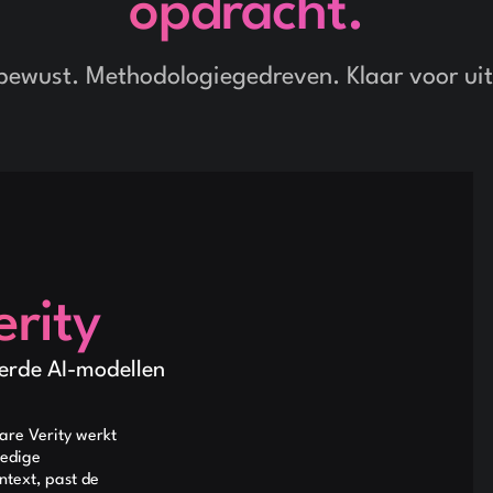
opdracht.
bewust. Methodologiegedreven. Klaar voor uit
rity
erde AI-modellen
are Verity werkt
ledige
ntext, past de