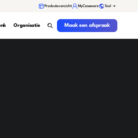
Taal
Productoverzicht
MyCaseware
Maak een afspraak
Maak een afspraak
ank
Organisatie
search