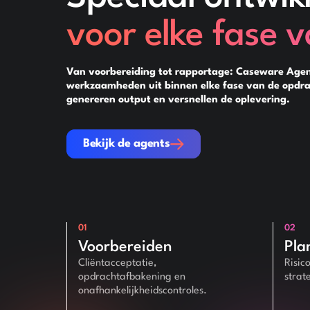
voor elke fase 
Van voorbereiding tot rapportage: Caseware Agen
werkzaamheden uit binnen elke fase van de opdra
genereren output en versnellen de oplevering.
Bekijk de agents
Bekijk de agents
01
02
Voorbereiden
Pla
Cliëntacceptatie,
Risic
opdrachtafbakening en
strat
onafhankelijkheidscontroles.