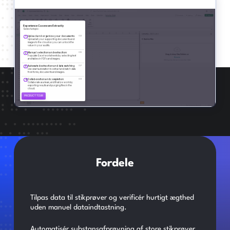
Fordele
Tilpas data til stikprøver og verificér hurtigt ægthed
uden manuel dataindtastning.
Automatisér substansafprøvning af store stikprøver