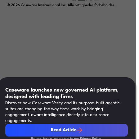
facebook
linkedin
x/twitter
youtube
©
2026
Caseware International Inc. Alle rettigheder forbeholdes.
Caseware launches new governed AI platform,
designed with leading firms
Discover how Caseware Verity and its purpose-built agentic
suites are changing the way firms work by bringing
engagement-aware intelligence directly into assurance
engagements.
Read Article
Read Article
By registering, you agree to our
Privacy Policy.