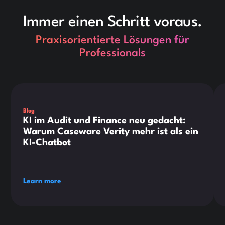
Immer einen Schritt voraus.
Praxisorientierte Lösungen für
Professionals
This is some text inside of a div block.
Thi
Blog
KI im Audit und Finance neu gedacht:
Warum Caseware Verity mehr ist als ein
KI-Chatbot
Learn more