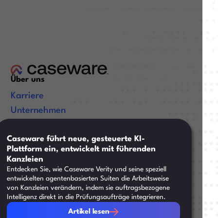
Über uns
Karriere
Unternehmen
Zertifizierungen
Caseware führt neue, gesteuerte KI-
Nützliche Links
Plattform ein, entwickelt mit führenden
Kanzleien
Ressourcen
Entdecken Sie, wie Caseware Verity und seine speziell
Trainings
entwickelten agentenbasierten Suiten die Arbeitsweise
von Kanzleien verändern, indem sie auftragsbezogene
Support
Intelligenz direkt in die Prüfungsaufträge integrieren.
Artikel lesen
Artikel lesen