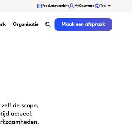
Taal
Productoverzicht
MyCaseware
Maak een afspraak
Maak een afspraak
ank
Organisatie
search
zelf de scope,
tijd actueel,
 werkzaamheden.