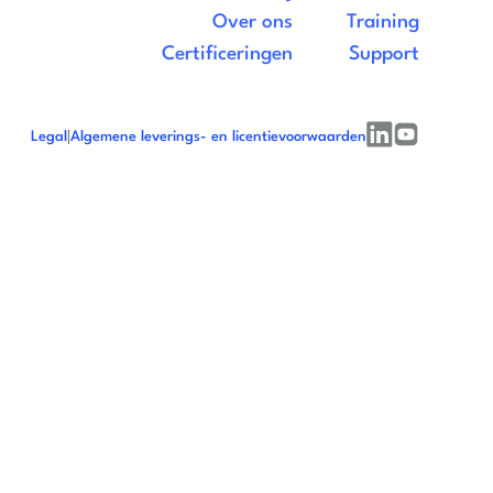
Over ons
Training
Certificeringen
Support
Legal
|
Algemene leverings- en licentievoorwaarden
linkedin
youtube