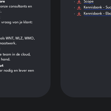
are
Scope
onze consultants en
Kennisbank - Suc
k.
Kennisbank - Eb
k
 vraag van je klant:
(zoals WNT, WLZ, WMO,
 maatwerk.
d
e team in de cloud,
e hand.
ut
aar nodig en lever een