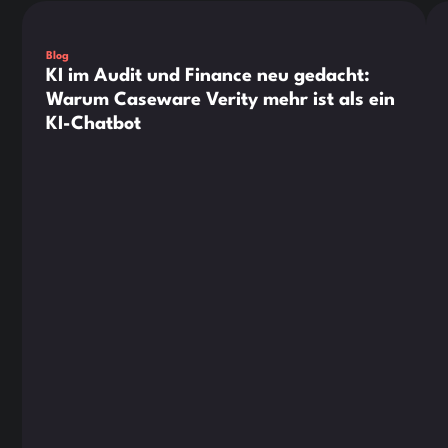
Dies ist ein Text innerhalb eines div-Blocks.
Die
Blog
KI im Audit und Finance neu gedacht:
Warum Caseware Verity mehr ist als ein
KI-Chatbot