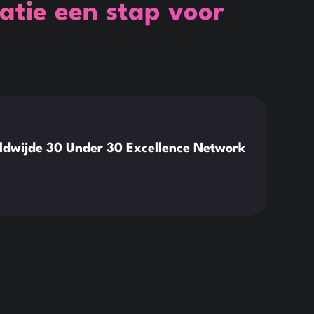
atie een stap voor
This is so
News
eldwijde 30 Under 30 Excellence Network
Stic
Read 