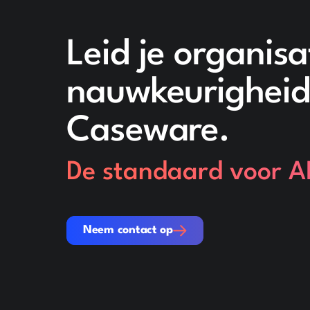
Leid je organis
nauwkeurigheid,
Caseware.
De standaard voor AI
Neem contact op
Neem contact op