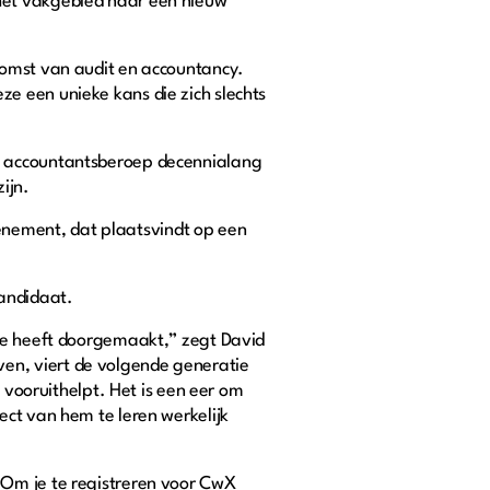
 het vakgebied naar een nieuw
komst van audit en accountancy.
e een unieke kans die zich slechts
et accountantsberoep decennialang
ijn.
nement, dat plaatsvindt op een
kandidaat.
tie heeft doorgemaakt,” zegt David
en, viert de volgende generatie
d vooruithelpt. Het is een eer om
ect van hem te leren werkelijk
 Om je te registreren voor CwX