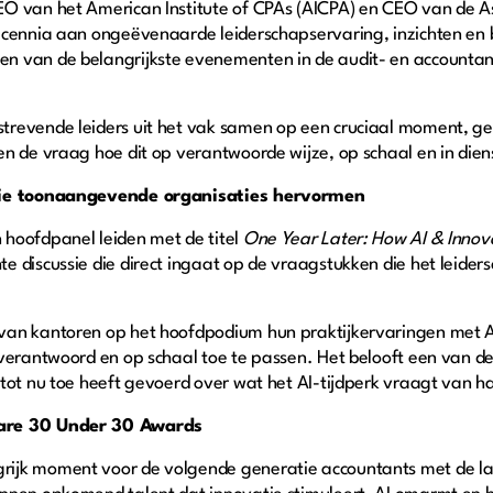
O van het American Institute of CPAs (AICPA) en CEO van de Ass
ecennia aan ongeëvenaarde leiderschapservaring, inzichten en b
 van de belangrijkste evenementen in de audit- en accountancy
trevende leiders uit het vak samen op een cruciaal moment, g
n de vraag hoe dit op verantwoorde wijze, op schaal en in dien
atie toonaangevende organisaties hervormen
hoofdpanel leiden met de titel
One Year Later: How AI & Innov
e discussie die direct ingaat op de vraagstukken die het leide
an kantoren op het hoofdpodium hun praktijkervaringen met AI,
verantwoord en op schaal toe te passen. Het belooft een van de
tot nu toe heeft gevoerd over wat het AI-tijdperk vraagt van ha
ware 30 Under 30 Awards
ijk moment voor de volgende generatie accountants met de la