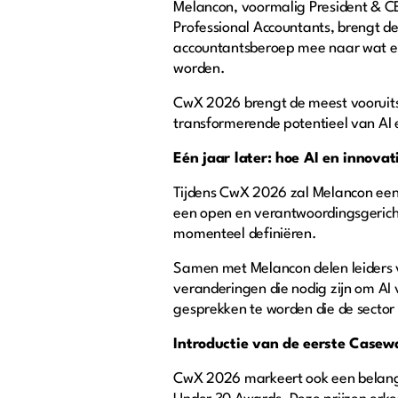
Melancon, voormalig President & CE
Professional Accountants, brengt d
accountantsberoep mee naar wat een
worden.
CwX 2026 brengt de meest vooruits
transformerende potentieel van AI e
Eén jaar later: hoe AI en innov
Tijdens CwX 2026 zal Melancon een 
een open en verantwoordingsgericht
momenteel definiëren.
Samen met Melancon delen leiders v
veranderingen die nodig zijn om AI 
gesprekken te worden die de sector 
Introductie van de eerste Case
CwX 2026 markeert ook een belangr