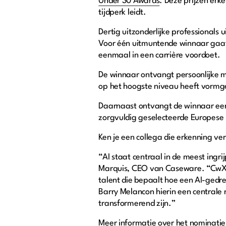
Under 30 Awards
. Deze prijzen er
tijdperk leidt.
Dertig uitzonderlijke professional
Voor één uitmuntende winnaar gaat 
eenmaal in een carrière voordoet.
De winnaar ontvangt persoonlijke 
op het hoogste niveau heeft vormge
Daarnaast ontvangt de winnaar een
zorgvuldig geselecteerde Europese l
Ken je een collega die erkenning v
“AI staat centraal in de meest ing
Marquis, CEO van Caseware. “CwX 2
talent die bepaalt hoe een AI-gedrev
Barry Melancon hierin een centrale 
transformerend zijn.”
Meer informatie over het nominati