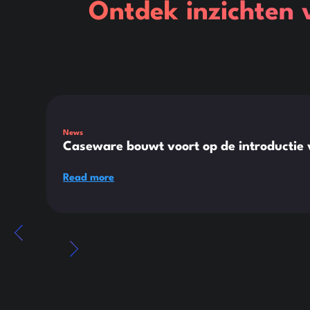
Ontdek inzichten 
This is some text inside of a div block.
News
Caseware bouwt voort op de introductie
Read more