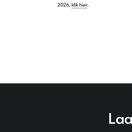
2026,
klik hier
.
Laa