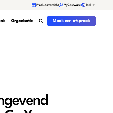
Taal
Productoverzicht
MyCaseware
Maak een afspraak
Maak een afspraak
ank
Organisatie
search
angevend