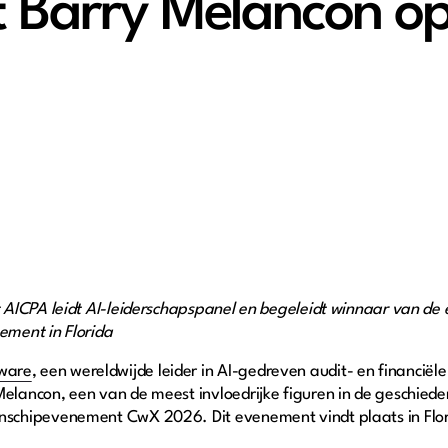
t Barry Melancon o
 AICPA leidt AI-leiderschapspanel en begeleidt winnaar van de
ment in Florida
ware
, een wereldwijde leider in AI-gedreven audit- en financië
ancon, een van de meest invloedrijke figuren in de geschiede
schipevenement CwX 2026. Dit evenement vindt plaats in Flor