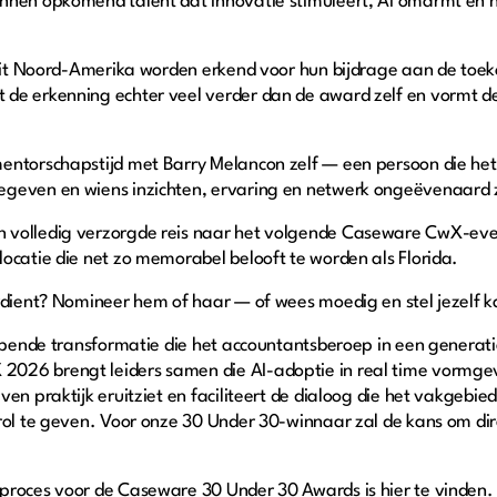
kennen opkomend talent dat innovatie stimuleert, AI omarmt en
s uit Noord-Amerika worden erkend voor hun bijdrage aan de toe
de erkenning echter veel verder dan de award zelf en vormt dez
mentorschapstijd met Barry Melancon zelf — een persoon die h
geven en wiens inzichten, ervaring en netwerk ongeëvenaard z
 volledig verzorgde reis naar het volgende Caseware CwX-eve
ocatie die net zo memorabel belooft te worden als Florida.
erdient? Nomineer hem of haar — of wees moedig en stel jezelf 
rijpende transformatie die het accountantsberoep in een genera
026 brengt leiders samen die AI-adoptie in real time vormgev
en praktijk eruitziet en faciliteert de dialoog die het vakgebie
rol te geven. Voor onze 30 Under 30-winnaar zal de kans om dir
eproces voor de Caseware 30 Under 30 Awards is
hier
te vinden.