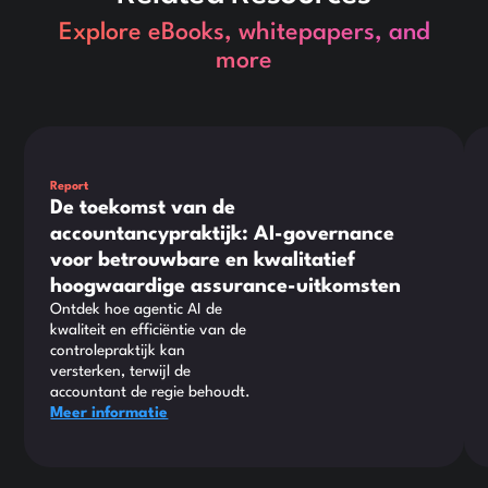
Explore eBooks, whitepapers, and
more
Dit is wat tekst in een div-blok.
Dit
Report
De toekomst van de
accountancypraktijk: AI-governance
voor betrouwbare en kwalitatief
hoogwaardige assurance-uitkomsten
Ontdek hoe agentic AI de
kwaliteit en efficiëntie van de
controlepraktijk kan
versterken, terwijl de
accountant de regie behoudt.
Meer informatie