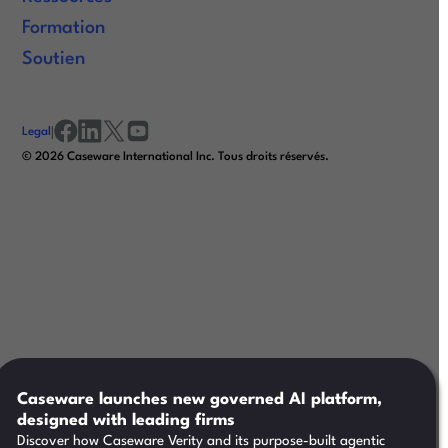
Formation
Soutien
Legal
|
facebook
linkedin
x/twitter
youtube
© 2026 Caseware International Inc. Tous droits réservés.
Caseware launches new governed AI platform,
designed with leading firms
Discover how Caseware Verity and its purpose-built agentic