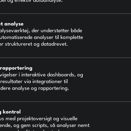
bel og effektiv dataanalyse.
t analyse
nalyseværktøj, der understøtter både
automatiserede analyser til komplette
der struktureret og datadrevet.
rapportering
vigelser i interaktive dashboards, og
sultater via integrationer til
videre analyse og rapportering.
g kontrol
us med projektoversigt og visuelle
nde, og gem scripts, så analyser nemt