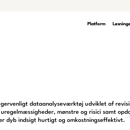
Platform
Løsning
gervenligt dataanalyseværktøj udviklet af revis
e uregelmæssigheder, mønstre og risici samt opd
r dyb indsigt hurtigt og omkostningseffektivt.