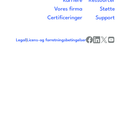
Karriere
Ressourcer
Vores firma
Støtte
Certificeringer
Support
Legal
|
Licens-og forretningsbetingelser
facebook
linkedin
x/twitter
youtube