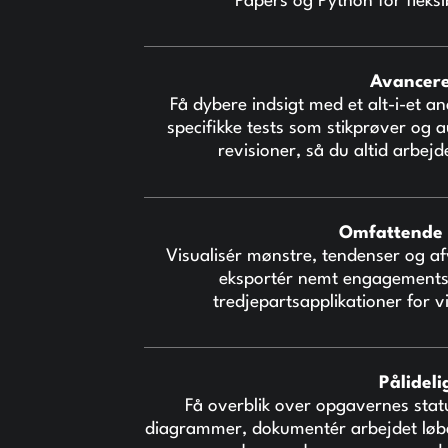
Papers og Python for fleksi
Avancere
Få dybere indsigt med et alt-i-et a
specifikke tests som stikprøver og 
revisioner, så du altid arbej
Omfattende 
Visualisér mønstre, tendenser og af
eksportér nemt engagementsre
tredjepartsapplikationer for 
Pålideli
Få overblik over opgavernes stat
diagrammer, dokumentér arbejdet løbe