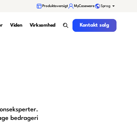
Sprog
Produktoversigt
MyCaseware
Kontakt salg
Kontakt salg
er
Viden
Virksomhed
search
ionseksperter.
age bedrageri