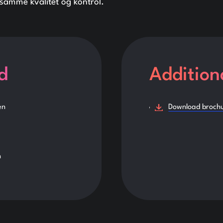
samme kvalitet og kontrol.
d
Addition
en
Download broch
n