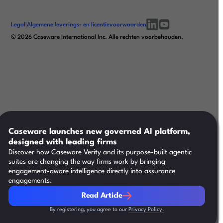
Legal
|
Algemene leverings- en licentievoorwaarden
linkedin
youtube
©
2026
Caseware International Inc. Alle rechten voorbehouden.
Caseware launches new governed AI platform,
designed with leading firms
Discover how Caseware Verity and its purpose-built agentic
suites are changing the way firms work by bringing
engagement-aware intelligence directly into assurance
engagements.
Read Article
Read Article
By registering, you agree to our
Privacy Policy.