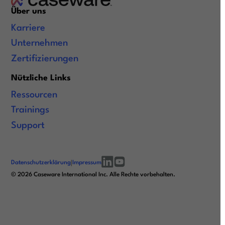
Über uns
Karriere
Unternehmen
Zertifizierungen
Nützliche Links
Ressourcen
Trainings
Support
Datenschutzerklärung
|
Impressum
linkedin
youtube
©
2026
Caseware International Inc. Alle Rechte vorbehalten.