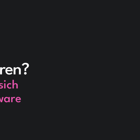
hren?
sich
ware