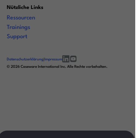
Nützliche Links
Ressourcen
Trainings
Support
Datenschutzerklärung
|
Impressum
linkedin
youtube
©
2026
Caseware International Inc. Alle Rechte vorbehalten.