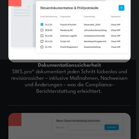
Dokumentationssicherheit
SWS.pro® dokumentiert jeden Schritt lückenlos und
revisionssicher – inklusive Maßnahmen, Nachweisen
und Änderungen – was die Compliance-
Berichterstattung erleichtert.