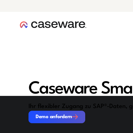
Caseware-Logo
Caseware Smar
Ihr flexibler Zugang zu SAP®-Daten, 
Demo anfordern
Demo anfordern