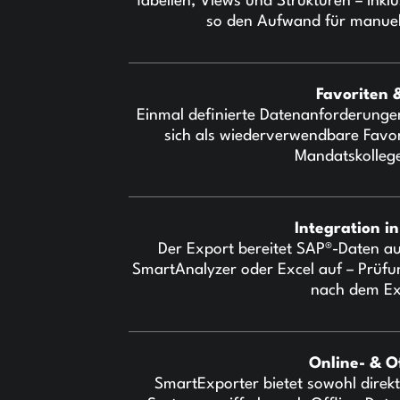
Tabellen, Views und Strukturen – inklu
so den Aufwand für manuel
Favoriten 
Einmal definierte Datenanforderungen (
sich als wiederverwendbare Favo
Mandatskolleg
Integration i
Der Export bereitet SAP®-Daten au
SmartAnalyzer oder Excel auf – Prüf
nach dem Ex
Online- & O
SmartExporter bietet sowohl dire