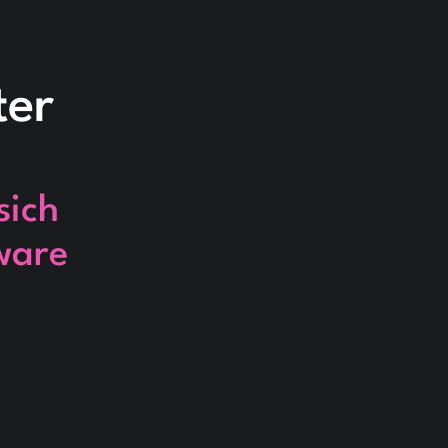
ter
sich
ware