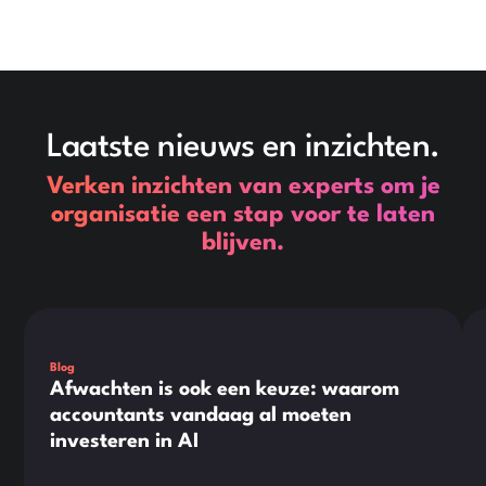
Laatste nieuws en inzichten.
Verken inzichten van experts om je
organisatie een stap voor te laten
blijven.
Dit is wat tekst in een div-blok.
Dit
Blog
Afwachten is ook een keuze: waarom
accountants vandaag al moeten
investeren in AI