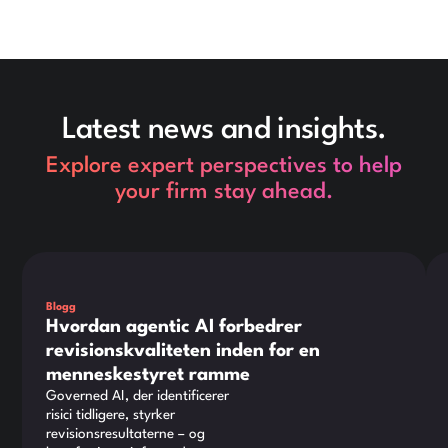
Latest news and insights.
Explore expert perspectives to help
your firm stay ahead.
Dette er noget tekst inde i en div-blok.
Det
Blogg
Hvordan agentic AI forbedrer
revisionskvaliteten inden for en
menneskestyret ramme
Governed AI, der identificerer
risici tidligere, styrker
revisionsresultaterne – og