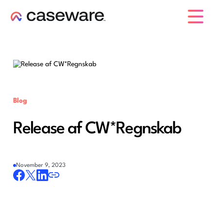
caseware logo
Blog
Release af CW*Regnskab
November 9, 2023