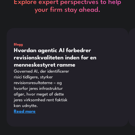
Explore expert perspectives to help
your firm stay ahead.
Dette er noget tekst inde i en div-blok.
Det
Blogg
Hvordan agentic AI forbedrer
revisionskvaliteten inden for en
menneskestyret ramme
Governed AI, der identificerer
risici tidligere, styrker
revisionsresultaterne – og
hvorfor jeres infrastruktur
afgør, hvor meget af dette
jeres virksomhed rent faktisk
kan udnytte.
Read more