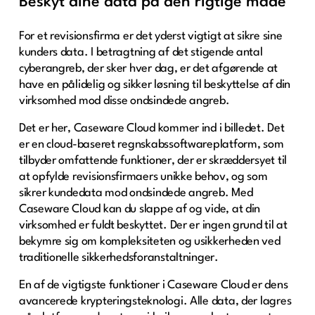
Beskyt dine data på den rigtige måde
For et revisionsfirma er det yderst vigtigt at sikre sine
kunders data. I betragtning af det stigende antal
cyberangreb, der sker hver dag, er det afgørende at
have en pålidelig og sikker løsning til beskyttelse af din
virksomhed mod disse ondsindede angreb.
Det er her, Caseware Cloud kommer ind i billedet. Det
er en cloud-baseret regnskabssoftwareplatform, som
tilbyder omfattende funktioner, der er skræddersyet til
at opfylde revisionsfirmaers unikke behov, og som
sikrer kundedata mod ondsindede angreb. Med
Caseware Cloud kan du slappe af og vide, at din
virksomhed er fuldt beskyttet. Der er ingen grund til at
bekymre sig om kompleksiteten og usikkerheden ved
traditionelle sikkerhedsforanstaltninger.
En af de vigtigste funktioner i Caseware Cloud er dens
avancerede krypteringsteknologi. Alle data, der lagres