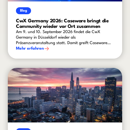
Blog
CwX Germany 2026: Caseware bringt die
Community wieder vor Ort zusammen
Am 9. und 10. September 2026 findet die CwX
Germany in Düsseldorf wieder als
Präsenzveranstaltung statt. Damit greift Caseware
den vielfach geäußerten Wunsch nach mehr
Mehr erfahren
persönlichem Austausch auf und schafft einen
Rahmen für aktuelle Branchenthemen, innovative
Technologien und praxisnahe Einblicke.