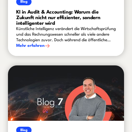
Blog
KI in Audit & Accounting: Warum die
Zukunft nicht nur effizienter, sondern
intelligenter wird
Künstliche Intelligenz verändert die Wirtschaftsprüfung
und das Rechnungswesen schneller als viele andere
Technologien zuvor. Doch während die öffentliche
Diskussion häufig von Automatisierung und
Mehr erfahren
Produktivitätsgewinnen geprägt ist, zeigt sich in der
Praxis ein differenzierteres Bild: Die eigentliche
Herausforderung liegt nicht darin, KI einzusetzen,
sondern sie sicher, nachvollziehbar und wertschöpfend
in bestehende Prüfungs- und Finanzprozesse zu
integrieren.
Blog