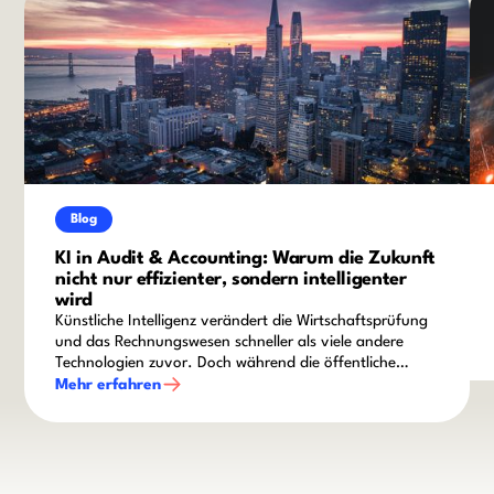
Blog
KI in Audit & Accounting: Warum die Zukunft
nicht nur effizienter, sondern intelligenter
wird
Künstliche Intelligenz verändert die Wirtschaftsprüfung
und das Rechnungswesen schneller als viele andere
Technologien zuvor. Doch während die öffentliche
Diskussion häufig von Automatisierung und
Mehr erfahren
Produktivitätsgewinnen geprägt ist, zeigt sich in der
Praxis ein differenzierteres Bild: Die eigentliche
Herausforderung liegt nicht darin, KI einzusetzen,
sondern sie sicher, nachvollziehbar und wertschöpfend
in bestehende Prüfungs- und Finanzprozesse zu