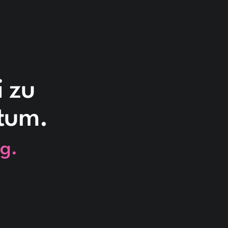
i zu
stum.
g.