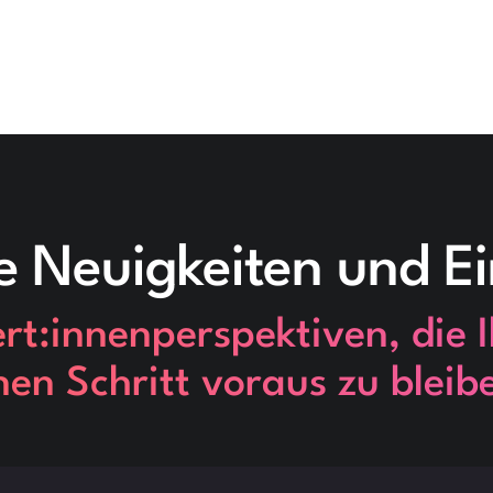
e Neuigkeiten und Ei
t:innenperspektiven, die I
nen Schritt voraus zu bleib