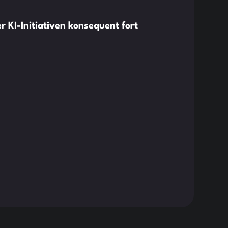
News
 KI-Initiativen konsequent fort
Case
Ger
Read 