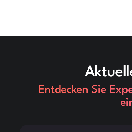
Aktuell
Entdecken Sie Exper
ei
This is some text inside of a div block.