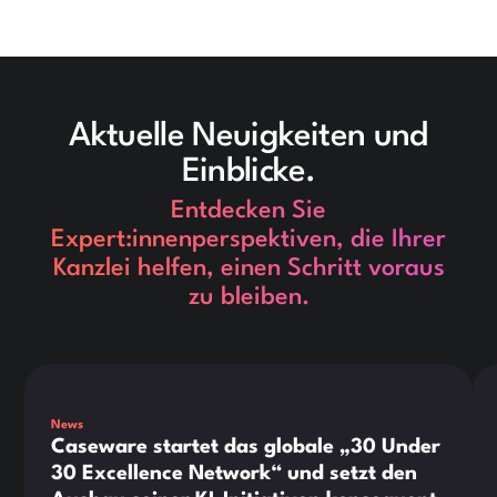
Aktuelle Neuigkeiten und
Einblicke.
Entdecken Sie
Expert:innenperspektiven, die Ihrer
Kanzlei helfen, einen Schritt voraus
zu bleiben.
This is some text inside of a div block.
Thi
News
Caseware startet das globale „30 Under
30 Excellence Network“ und setzt den